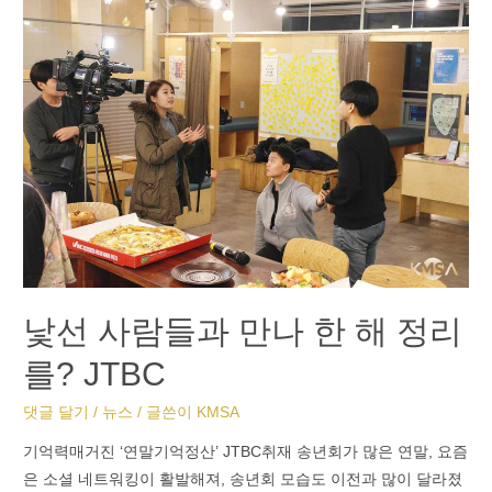
낯선 사람들과 만나 한 해 정리
를? JTBC
댓글 달기
/
뉴스
/ 글쓴이
KMSA
기억력매거진 ‘연말기억정산’ JTBC취재 송년회가 많은 연말, 요즘
은 소셜 네트워킹이 활발해져, 송년회 모습도 이전과 많이 달라졌