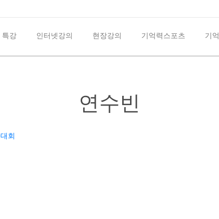
 특강
인터넷강의
현장강의
기억력스포츠
기
연수빈
가대회