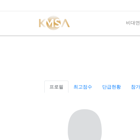
비대면
프로필
최고점수
단급현황
참