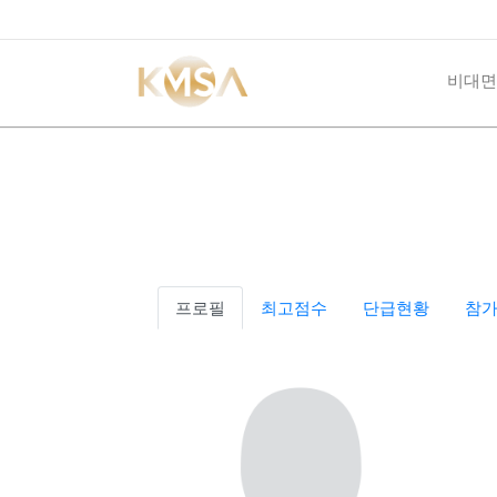
비대면
프로필
최고점수
단급현황
참