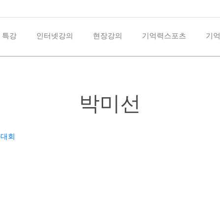
 특강
인터넷강의
현장강의
기억력스포츠
기
박미선
가대회