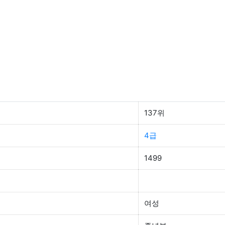
137위
4급
1499
여성