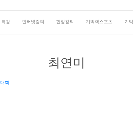
 특강
인터넷강의
현장강의
기억력스포츠
기
최연미
가대회