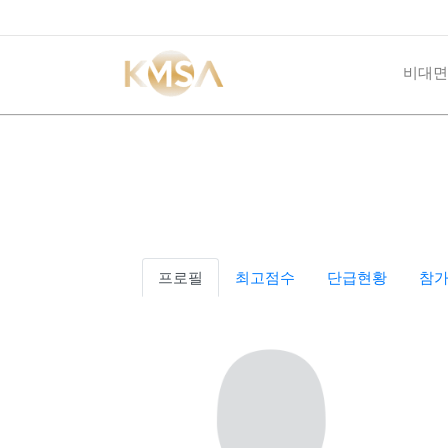
비대면
프로필
최고점수
단급현황
참