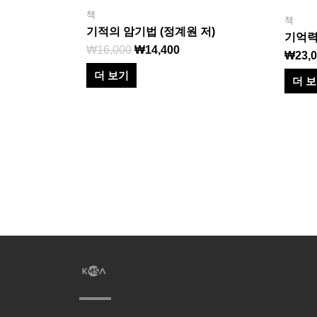
책
책
기적의 암기법 (정계원 저)
기억력
₩
16,000
₩
14,400
₩
23,
더 보기
더 