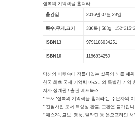
셜록의 기억력을 훔쳐라
출간일
2016년 07월 29일
쪽수,무게,크기
336쪽 | 588g | 152*215
ISBN13
9791186834251
ISBN10
1186834250
당신의 머릿속에 잠들어있는 셜록의 뇌를 깨워
한국 최초 국제 기억력 마스터의 특별한 기억
저자 정계원 / 출판 베프북스
* 도서 ‘셜록의 기억력을 훔쳐라’는 주문자의
* 친필사인 도서 특성상 환불, 교환은 불가합니
* 예스24, 교보, 영풍, 알라딘 등 온오프라인