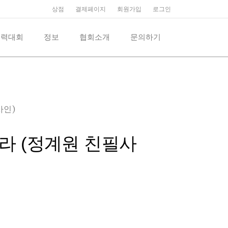
상점
결제페이지
회원가입
로그인
억력대회
정보
협회소개
문의하기
사인)
라 (정계원 친필사