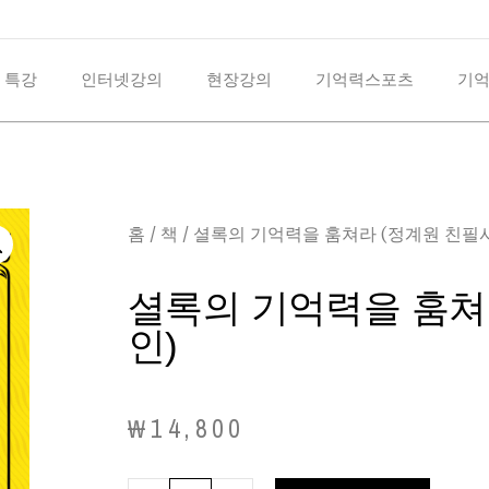
 특강
인터넷강의
현장강의
기억력스포츠
기
홈
/
책
/ 셜록의 기억력을 훔쳐라 (정계원 친필
셜록의 기억력을 훔쳐
인)
₩
14,800