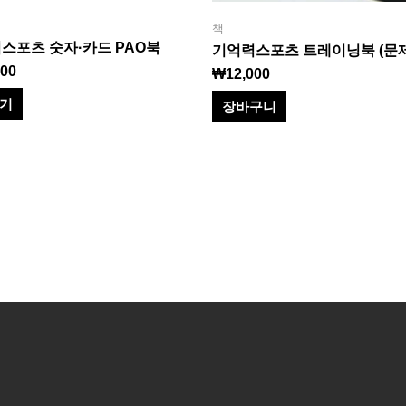
책
스포츠 숫자·카드 PAO북
기억력스포츠 트레이닝북 (문
000
₩
12,000
보기
장바구니